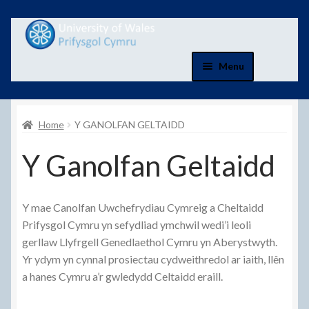
Skip
Skip
to
to
navigation
content
Menu
Cartref
Home
Y GANOLFAN GELTAIDD
Cart
Y Ganolfan Geltaidd
Cwestiynau Cyffredin
Y mae Canolfan Uwchefrydiau Cymreig a Cheltaidd
Cyfrif
Prifysgol Cymru yn sefydliad ymchwil wedi’i leoli
gerllaw Llyfrgell Genedlaethol Cymru yn Aberystwyth.
Cysylltwch Â Ni
Yr ydym yn cynnal prosiectau cydweithredol ar iaith, llên
a hanes Cymru a’r gwledydd Celtaidd eraill.
Danfon