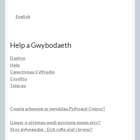
English
Help a Gwybodaeth
Danfon
Help
Cwestiynau Cyffredin
Cysylltu
Telerau
Cynnig arbennig ar nwyddau Prifysgol Cymru!!
Llawer o eitemau wedi gostwng mewn pris!!
Stoc gyfyngedig - Eich cyfle olaf i brynu!!