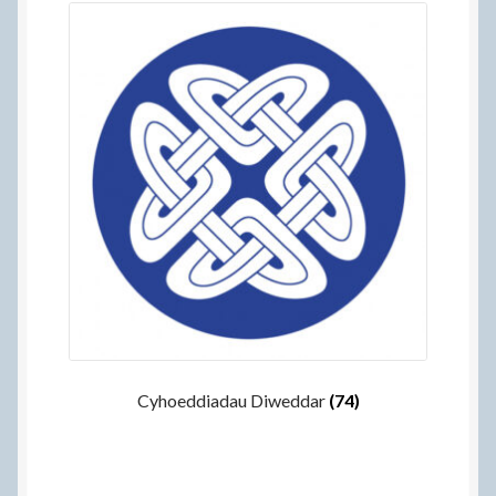
Help
Talu
Telerau Gwerthu A Chyflenwi
Tystysgrifau
Hafan
Cyhoeddiadau Diweddar
(74)