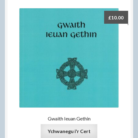
£
10.00
Gwaith Ieuan Gethin
Ychwanegu i'r Cert