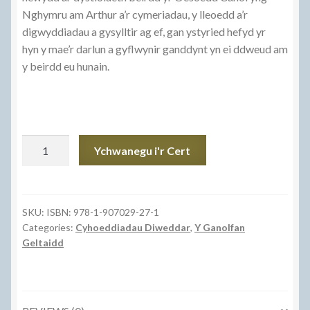
Nghymru am Arthur a’r cymeriadau, y lleoedd a’r
digwyddiadau a gysylltir ag ef, gan ystyried hefyd yr
hyn y mae’r darlun a gyflwynir ganddynt yn ei ddweud am
y beirdd eu hunain.
Arthur
Ychwanegu i'r Cert
a
Beirdd
yr
Oesoedd
SKU:
ISBN: 978-1-907029-27-1
Categories:
Cyhoeddiadau Diweddar
,
Y Ganolfan
Canol
Geltaidd
yng
Nghymru
quantity