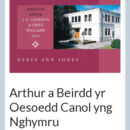
Help
Talu
Telerau Gwerthu A Chyflenwi
Tystysgrifau
Hafan
Arthur a Beirdd yr
Oesoedd Canol yng
Nghymru