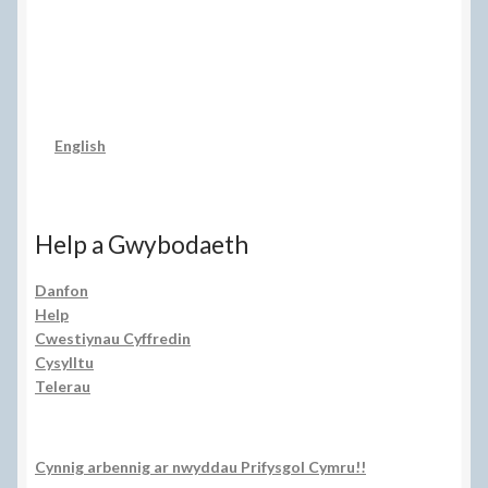
English
Help a Gwybodaeth
Danfon
Help
Cwestiynau Cyffredin
Cysylltu
Telerau
Cynnig arbennig ar nwyddau Prifysgol Cymru!!