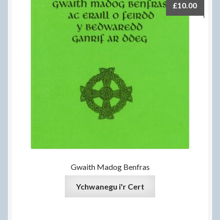
£
10.00
Gwaith Madog Benfras
Ychwanegu i'r Cert