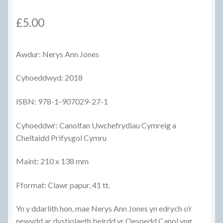
£
5.00
Awdur: Nerys Ann Jones
Cyhoeddwyd: 2018
ISBN: 978-1-907029-27-1
Cyhoeddwr: Canolfan Uwchefrydiau Cymreig a
Cheltaidd Prifysgol Cymru
Maint: 210 x 138 mm
Fformat: Clawr papur, 41 tt.
Yn y ddarlith hon, mae Nerys Ann Jones yn edrych o’r
newydd ar dystiolaeth beirdd yr Oesoedd Canol yng