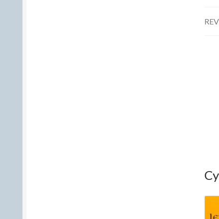
REV
Cy