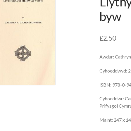
Llyth
byw
£
2.50
Awdur: Cathryn
Cyhoeddwyd: 
ISBN: 978-0-9
Cyhoeddwr: Can
Prifysgol Cymr
Maint: 247 x 1