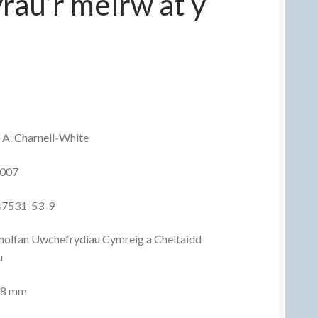
yrau’r meirw at y
 A. Charnell-White
2007
47531-53-9
olfan Uwchefrydiau Cymreig a Cheltaidd
u
48 mm