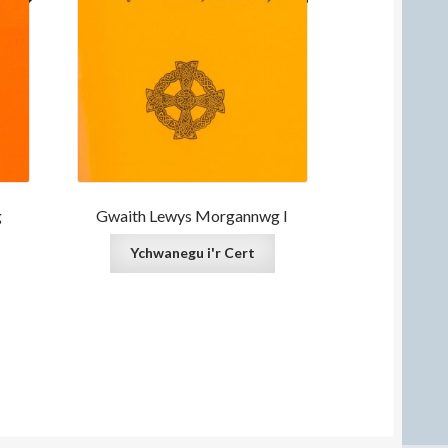
g
Gwaith Lewys Morgannwg I
Ychwanegu i'r Cert