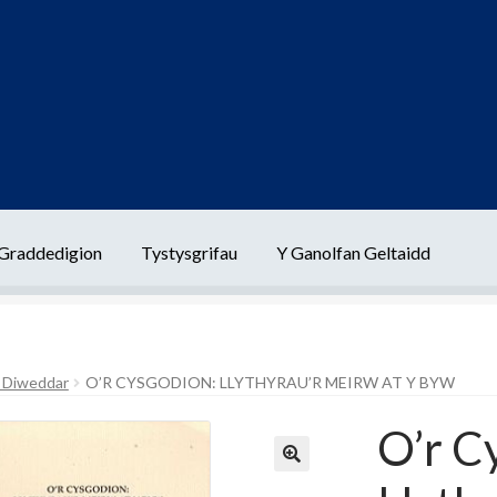
Graddedigion
Tystysgrifau
Y Ganolfan Geltaidd
wch Â Ni
Danfon
Help
Talu
Telerau Gwerthu A Chyflenwi
Tystysgri
 Diweddar
O’R CYSGODION: LLYTHYRAU’R MEIRW AT Y BYW
O’r C