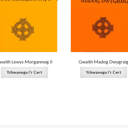
waith Lewys Morgannwg II
Gwaith Madog Dwygrai
Ychwanegu i'r Cert
Ychwanegu i'r Cert