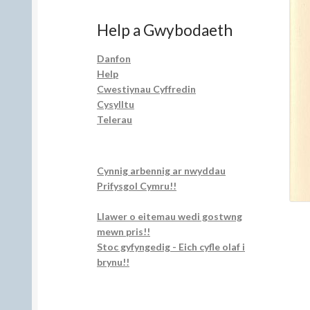
Help a Gwybodaeth
Danfon
Help
Cwestiynau Cyffredin
Cysylltu
Telerau
Cynnig arbennig ar nwyddau
Prifysgol Cymru!!
Llawer o eitemau wedi gostwng
mewn pris!!
Stoc gyfyngedig - Eich cyfle olaf i
brynu!!