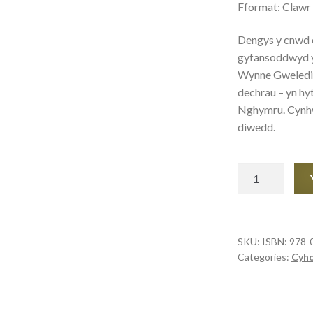
Fformat: Clawr p
Dengys y cnwd o
gyfansoddwyd yn
Wynne Gweledig
dechrau – yn hy
Nghymru. Cynhwy
diwedd.
O’r
Cysgodion:
Llythyrau’r
meirw
at
SKU:
ISBN: 978-
Categories:
Cyh
y
byw
quantity