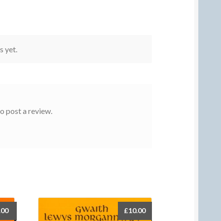
s yet.
o post a review.
.00
£
10.00