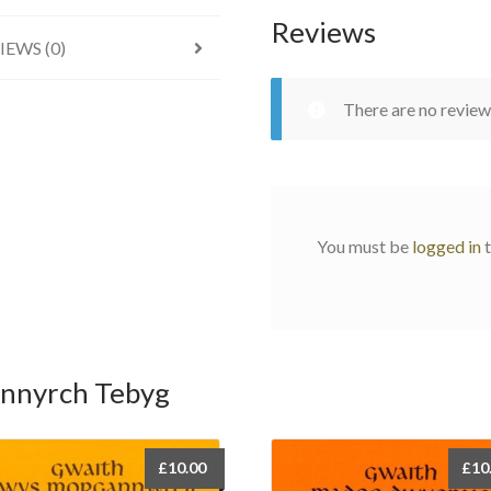
Reviews
IEWS (0)
There are no review
You must be
logged in
t
nnyrch Tebyg
£
10.00
£
10