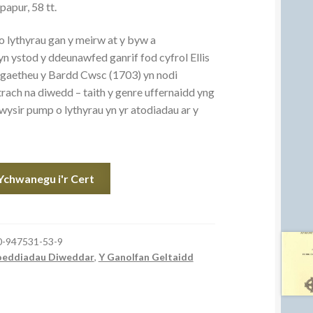
apur, 58 tt.
 lythyrau gan y meirw at y byw a
 ystod y ddeunawfed ganrif fod cyfrol Ellis
aetheu y Bardd Cwsc (1703) yn nodi
trach na diwedd – taith y genre uffernaidd yng
sir pump o lythyrau yn yr atodiadau ar y
Ychwanegu i'r Cert
0-947531-53-9
oeddiadau Diweddar
,
Y Ganolfan Geltaidd