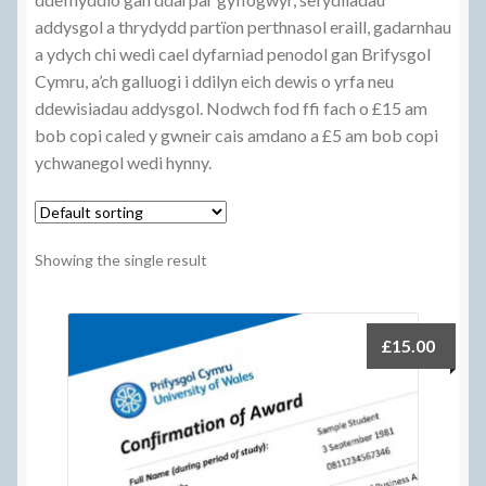
Help
addysgol a thrydydd partïon perthnasol eraill, gadarnhau
a ydych chi wedi cael dyfarniad penodol gan Brifysgol
Talu
Cymru, a’ch galluogi i ddilyn eich dewis o yrfa neu
ddewisiadau addysgol. Nodwch fod ffi fach o £15 am
Telerau Gwerthu A Chyflenwi
bob copi caled y gwneir cais amdano a £5 am bob copi
ychwanegol wedi hynny.
Tystysgrifau
Hafan
Showing the single result
£
15.00