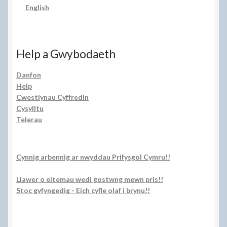
English
Help a Gwybodaeth
Danfon
Help
Cwestiynau Cyffredin
Cysylltu
Telerau
Cynnig arbennig ar nwyddau Prifysgol Cymru!!
Llawer o eitemau wedi gostwng mewn pris!!
Stoc gyfyngedig - Eich cyfle olaf i brynu!!