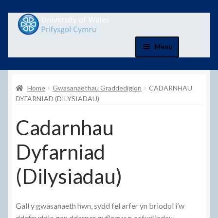
Skip
Skip
to
to
navigation
content
Menu
Cartref
Home
Gwasanaethau Graddedigion
CADARNHAU
Cart
DYFARNIAD (DILYSIADAU)
Cadarnhau
Cwestiynau Cyffredin
Dyfarniad
Cyfrif
(Dilysiadau)
Cysylltwch Â Ni
Danfon
Gall y gwasanaeth hwn, sydd fel arfer yn briodol i’w
ddefnyddio gan ddarpar gyflogwyr, sefydliadau